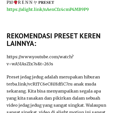
P10
R E N N ヤ 𝐏𝐑𝐄𝐒𝐄𝐓
https://alight.link/nAenCfz4cmP4MB9P9
REKOMENDASI PRESET KEREN
LAINNYA:
https://www.youtube.com/watch?
v=wA5IAsZIx7s&t=263s
Preset jedag jedug adalah merupakan hiburan
terba.link/vcR1TC6eC8iHdfiC7ru anak muda
sekarang. Kita bisa menyampaikan segala apa
yang kita rasakan dan pikirkan dalam sebuah
video jedag jedug yang sangat singkat. Walaupun
sangat singkat, video di alight motion ini sangat