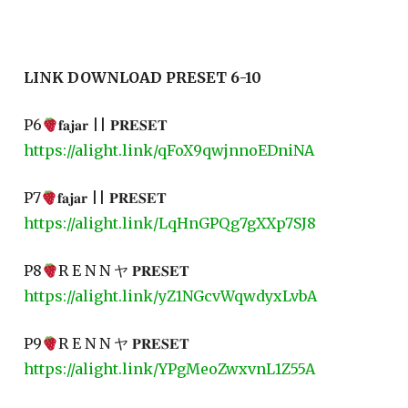
LINK DOWNLOAD PRESET 6-10
P6
𝐟𝐚𝐣𝐚𝐫 || 𝐏𝐑𝐄𝐒𝐄𝐓
https://alight.link/qFoX9qwjnnoEDniNA
P7
𝐟𝐚𝐣𝐚𝐫 || 𝐏𝐑𝐄𝐒𝐄𝐓
https://alight.link/LqHnGPQg7gXXp7SJ8
P8
R E N N ヤ 𝐏𝐑𝐄𝐒𝐄𝐓
https://alight.link/yZ1NGcvWqwdyxLvbA
P9
R E N N ヤ 𝐏𝐑𝐄𝐒𝐄𝐓
https://alight.link/YPgMeoZwxvnL1Z55A