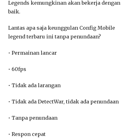
Legends kemungkinan akan bekerja dengan
baik.
Lantas apa saja keunggulan Config Mobile
legend terbaru ini tanpa penundaan?
• Permainan lancar
• 60fps
• Tidak ada larangan
• Tidak ada DetectWar, tidak ada penundaan
• Tanpa penundaan
• Respon cepat