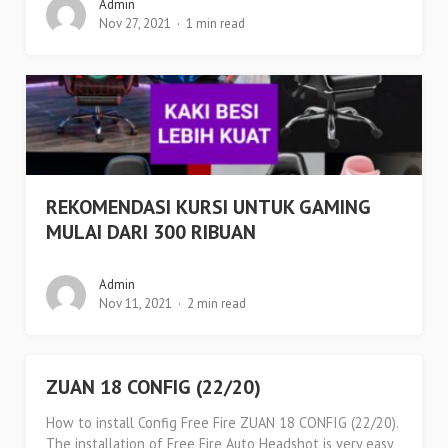
Admin
Nov 27, 2021
1 min read
REKOMENDASI KURSI UNTUK GAMING
MULAI DARI 300 RIBUAN
Admin
Nov 11, 2021
2 min read
ZUAN 18 CONFIG (22/20)
How to install Config Free Fire ZUAN 18 CONFIG (22/20).
The installation of Free Fire Auto Headshot is very easy