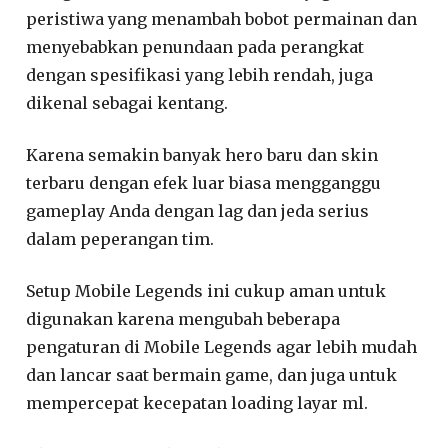
peristiwa yang menambah bobot permainan dan
menyebabkan penundaan pada perangkat
dengan spesifikasi yang lebih rendah, juga
dikenal sebagai kentang.
Karena semakin banyak hero baru dan skin
terbaru dengan efek luar biasa mengganggu
gameplay Anda dengan lag dan jeda serius
dalam peperangan tim.
Setup Mobile Legends ini cukup aman untuk
digunakan karena mengubah beberapa
pengaturan di Mobile Legends agar lebih mudah
dan lancar saat bermain game, dan juga untuk
mempercepat kecepatan loading layar ml.