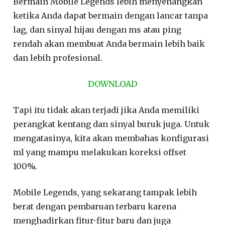
Bermain Mobile Legends lebih menyenangkan
ketika Anda dapat bermain dengan lancar tanpa
lag, dan sinyal hijau dengan ms atau ping
rendah akan membuat Anda bermain lebih baik
dan lebih profesional.
DOWNLOAD
Tapi itu tidak akan terjadi jika Anda memiliki
perangkat kentang dan sinyal buruk juga. Untuk
mengatasinya, kita akan membahas konfigurasi
ml yang mampu melakukan koreksi offset
100%.
Mobile Legends, yang sekarang tampak lebih
berat dengan pembaruan terbaru karena
menghadirkan fitur-fitur baru dan juga