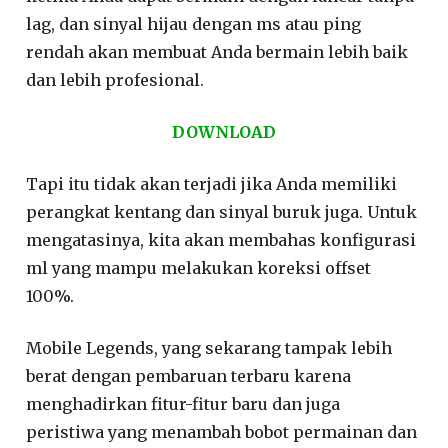
lag, dan sinyal hijau dengan ms atau ping
rendah akan membuat Anda bermain lebih baik
dan lebih profesional.
DOWNLOAD
Tapi itu tidak akan terjadi jika Anda memiliki
perangkat kentang dan sinyal buruk juga. Untuk
mengatasinya, kita akan membahas konfigurasi
ml yang mampu melakukan koreksi offset
100%.
Mobile Legends, yang sekarang tampak lebih
berat dengan pembaruan terbaru karena
menghadirkan fitur-fitur baru dan juga
peristiwa yang menambah bobot permainan dan