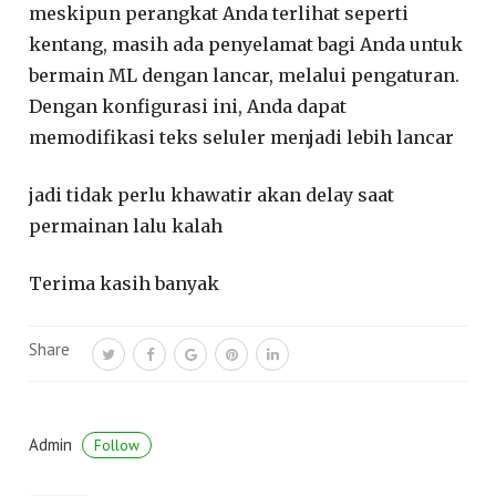
meskipun perangkat Anda terlihat seperti
kentang, masih ada penyelamat bagi Anda untuk
bermain ML dengan lancar, melalui pengaturan.
Dengan konfigurasi ini, Anda dapat
memodifikasi teks seluler menjadi lebih lancar
jadi tidak perlu khawatir akan delay saat
permainan lalu kalah
Terima kasih banyak
Share
Admin
Follow