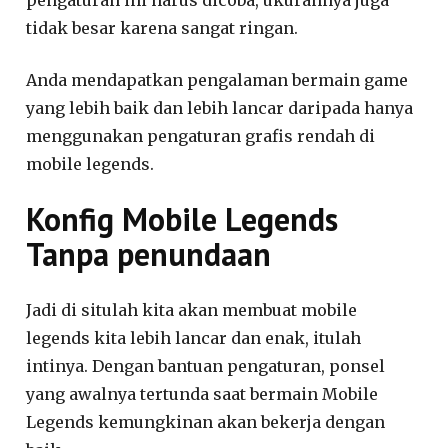
pengaturan ini harus dicoba, ukurannya juga
tidak besar karena sangat ringan.
Anda mendapatkan pengalaman bermain game
yang lebih baik dan lebih lancar daripada hanya
menggunakan pengaturan grafis rendah di
mobile legends.
Konfig Mobile Legends
Tanpa penundaan
Jadi di situlah kita akan membuat mobile
legends kita lebih lancar dan enak, itulah
intinya. Dengan bantuan pengaturan, ponsel
yang awalnya tertunda saat bermain Mobile
Legends kemungkinan akan bekerja dengan