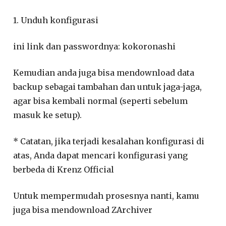
1. Unduh konfigurasi
ini link dan passwordnya: kokoronashi
Kemudian anda juga bisa mendownload data
backup sebagai tambahan dan untuk jaga-jaga,
agar bisa kembali normal (seperti sebelum
masuk ke setup).
* Catatan, jika terjadi kesalahan konfigurasi di
atas, Anda dapat mencari konfigurasi yang
berbeda di Krenz Official
Untuk mempermudah prosesnya nanti, kamu
juga bisa mendownload ZArchiver