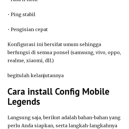
• Ping stabil
• Pengisian cepat
Konfigurasi ini bersifat umum sehingga
berfungsi di semua ponsel (samsung, vivo, oppo,
realme, xiaomi, dll.)
begitulah kelanjutannya
Cara install Config Mobile
Legends
Langsung saja, berikut adalah bahan-bahan yang
perlu Anda siapkan, serta langkah-langkahnya