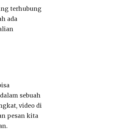
sung terhubung
ah ada
alian
bisa
 dalam sebuah
gkat, video di
an pesan kita
an.