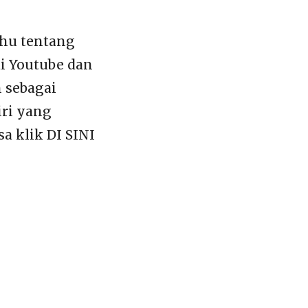
ahu tentang
di Youtube dan
n sebagai
iri yang
a klik DI SINI