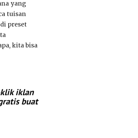
mana yang
ca tuisan
di preset
ta
a, kita bisa
lik iklan
gratis buat