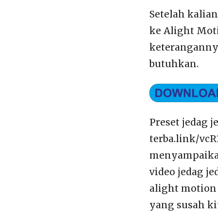
Setelah kalia
ke Alight Mot
keterangannya
butuhkan.
Preset jedag 
terba.link/vc
menyampaikan 
video jedag j
alight motion
yang susah ki