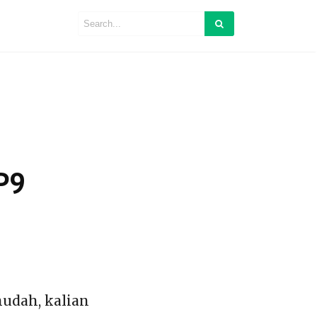
P9
mudah, kalian