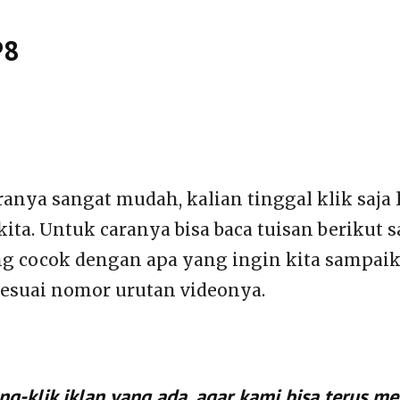
P8
caranya sangat mudah, kalian tinggal klik saja 
a. Untuk caranya bisa baca tuisan berikut sa
ing cocok dengan apa yang ingin kita sampai
 sesuai nomor urutan videonya.
-klik iklan yang ada, agar kami bisa terus me