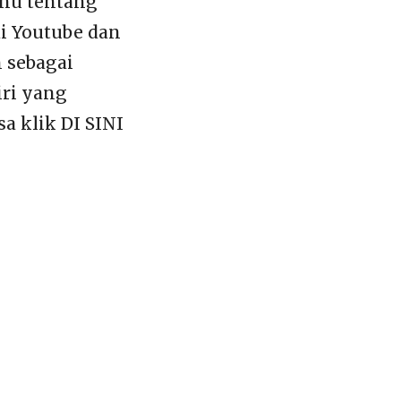
ahu tentang
di Youtube dan
n sebagai
iri yang
a klik DI SINI