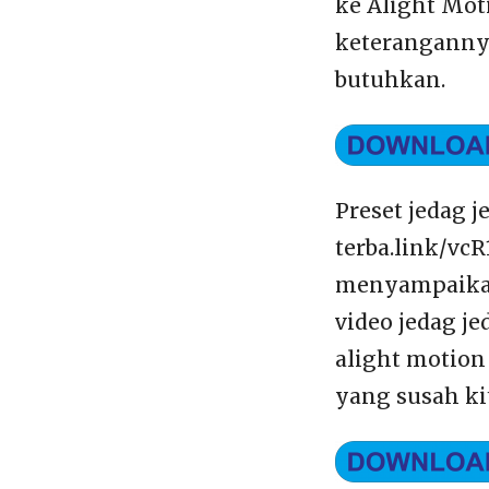
ke Alight Mot
keterangannya
butuhkan.
Preset jedag 
terba.link/vc
menyampaikan 
video jedag j
alight motion
yang susah ki