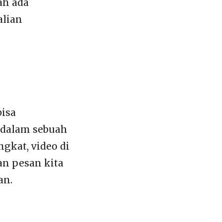
ah ada
alian
bisa
 dalam sebuah
gkat, video di
an pesan kita
an.