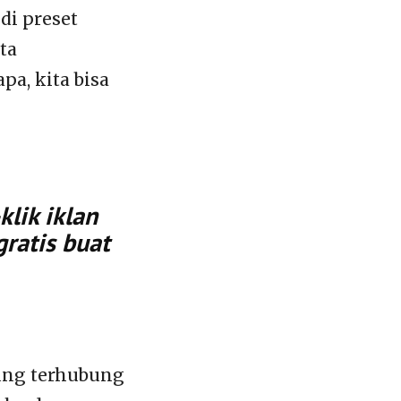
di preset
ta
a, kita bisa
lik iklan
gratis buat
sung terhubung