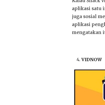
Kalau Snack v
aplikasi satu
juga sosial me
aplikasi peng
mengatakan itu
VIDNOW