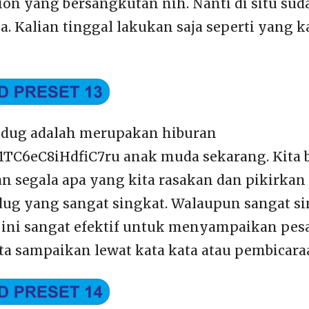
ion yang bersangkutan nih. Nanti di situ sud
. Kalian tinggal lakukan saja seperti yang k
jedug adalah merupakan hiburan
R1TC6eC8iHdfiC7ru anak muda sekarang. Kita 
segala apa yang kita rasakan dan pikirkan
edug yang sangat singkat. Walaupun sangat sin
 ini sangat efektif untuk menyampaikan pes
ta sampaikan lewat kata kata atau pembicara