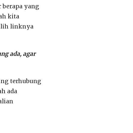
or berapa yang
ah kita
lih linknya
ng ada, agar
sung terhubung
ah ada
alian