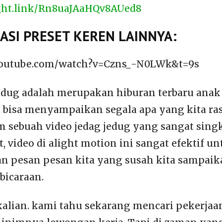
light.link/Rn8uaJAaHQv8AUed8
SI PRESET KEREN LAINNYA:
youtube.com/watch?v=Czns_-N0LWk&t=9s
jedug adalah merupakan hiburan terbaru ana
a bisa menyampaikan segala apa yang kita ra
m sebuah video jedag jedug yang sangat sing
, video di alight motion ini sangat efektif u
 pesan pesan kita yang susah kita sampaika
bicaraan.
kalian. kami tahu sekarang mencari pekerj