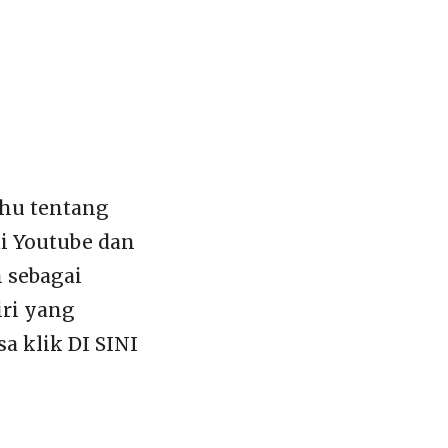
ahu tentang
di Youtube dan
n sebagai
iri yang
a klik DI SINI