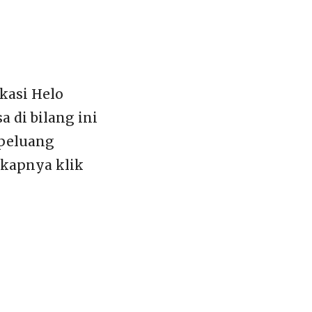
kasi Helo
a di bilang ini
 peluang
gkapnya klik