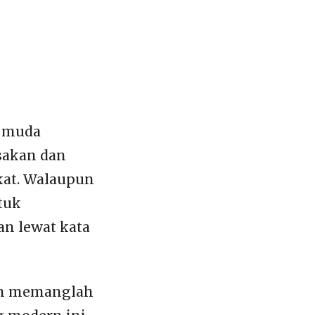
k muda
sakan dan
kat. Walaupun
ntuk
n lewat kata
aan memanglah