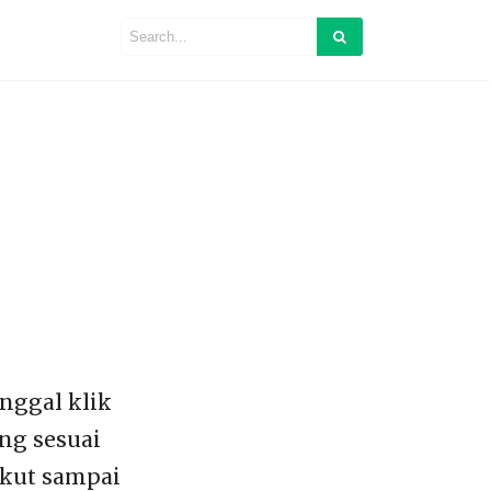
inggal klik
ing sesuai
ikut sampai