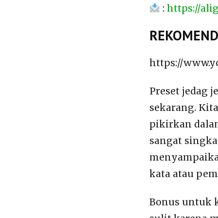
:
https://a
REKOMENDA
https://www.
Preset jedag 
sekarang. Kit
pikirkan dala
sangat singkat
menyampaikan
kata atau pem
Bonus untuk 