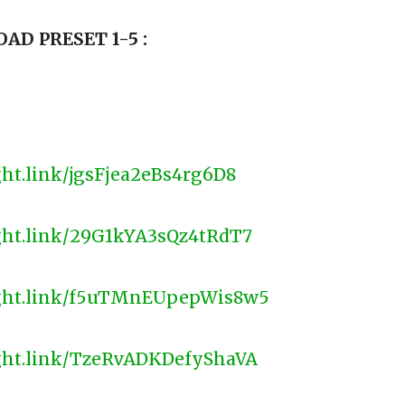
D PRESET 1-5 :
ight.link/jgsFjea2eBs4rg6D8
ight.link/29G1kYA3sQz4tRdT7
light.link/f5uTMnEUpepWis8w5
light.link/TzeRvADKDefyShaVA