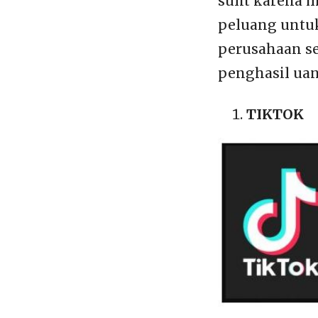
sulit karena 
peluang untuk
perusahaan s
penghasil uan
TIKTOK