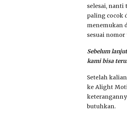
selesai, nanti
paling cocok 
menemukan di 
sesuai nomor 
Sebelum lanju
kami bisa ter
Setelah kalia
ke Alight Mot
keterangannya
butuhkan.