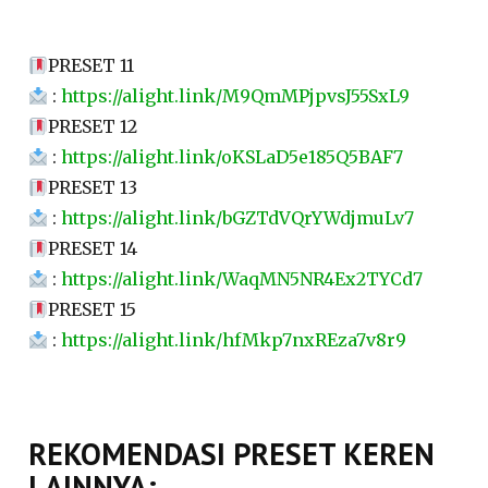
PRESET 11
:
https://alight.link/M9QmMPjpvsJ55SxL9
PRESET 12
:
https://alight.link/oKSLaD5e185Q5BAF7
PRESET 13
:
https://alight.link/bGZTdVQrYWdjmuLv7
PRESET 14
:
https://alight.link/WaqMN5NR4Ex2TYCd7
PRESET 15
:
https://alight.link/hfMkp7nxREza7v8r9
REKOMENDASI PRESET KEREN
LAINNYA: