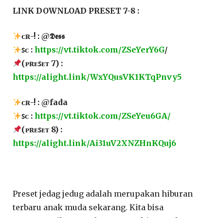
LINK DOWNLOAD PRESET 7-8 :
ᴄʀ-! : @𝕯𝖊𝖘𝖘
ꜱᴄ :
https://vt.tiktok.com/ZSeYerY6G
/
(ᴘʀᴇꜱᴇᴛ 7) :
https://alight.link/WxYQusVK1KTqPnvy5
ᴄʀ-! : @fada
ꜱᴄ :
https://vt.tiktok.com/ZSeYeu6GA/
(ᴘʀᴇꜱᴇᴛ 8) :
https://alight.link/Ai31uV2XNZHnKQuj6
Preset jedag jedug adalah merupakan hiburan
terbaru anak muda sekarang. Kita bisa