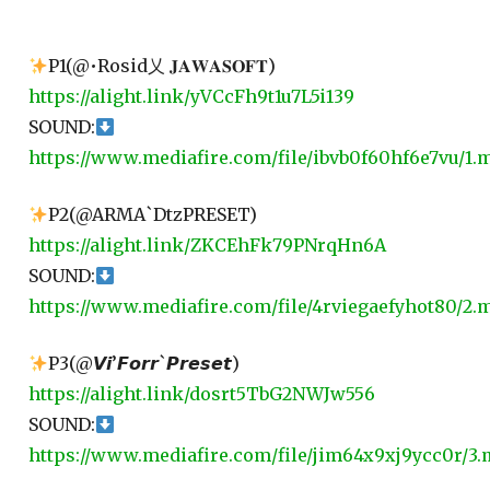
P1(@•Rosid乂 𝐉𝐀𝐖𝐀𝐒𝐎𝐅𝐓)
https://alight.link/yVCcFh9t1u7L5i139
SOUND:
https://www.mediafire.com/file/ibvb0f60hf6e7vu/1.m
P2(@ARMA`DtzPRESET)
https://alight.link/ZKCEhFk79PNrqHn6A
SOUND:
https://www.mediafire.com/file/4rviegaefyhot80/2.m
P3(@𝙑𝙞’𝙁𝙤𝙧𝙧`𝙋𝙧𝙚𝙨𝙚𝙩)
https://alight.link/dosrt5TbG2NWJw556
SOUND:
https://www.mediafire.com/file/jim64x9xj9ycc0r/3.