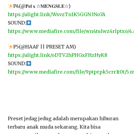
P4(@𝐏𝐞𝐥 𝐱 ☆𝐌𝐄𝐍𝐆𝐒𝐋𝐄☆)
https://alight.link/WsvzTn1K5GGN3No7A
SOUND:
https://www.mediafire.com/file/wn4tulwz4rlptxo/4.
P5(@HAAF || PRESET AM)
https://alight.link/oDTV2hPHGxFHzHyK8
SOUND:
https://www.mediafire.com/file/9ptprpk5crr1t0t/5.m
Preset jedag jedug adalah merupakan hiburan
terbaru anak muda sekarang. Kita bisa