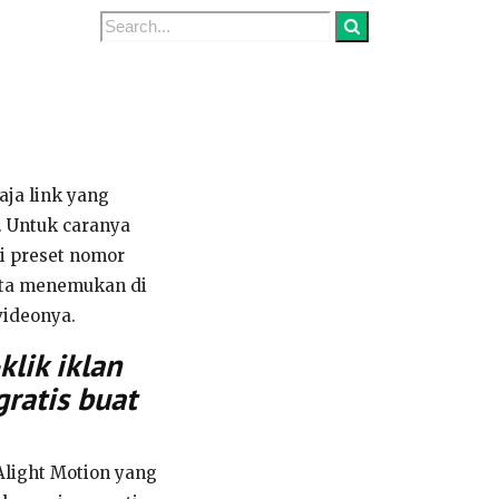
aja link yang
. Untuk caranya
di preset nomor
kita menemukan di
videonya.
lik iklan
gratis buat
Alight Motion yang