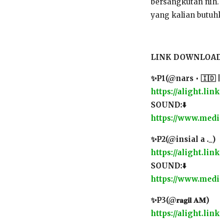
bersangkutan nih. 
yang kalian butuh
LINK DOWNLOAD 
✨P1(@nars • 🇮🇩 || 
https://alight.l
SOUND:⬇️
https://www.medi
✨P2(@insial a ._)
https://alight.l
SOUND:⬇️
https://www.media
✨P3(@𝐫𝐚𝐠𝐢𝐥 𝐀𝐌)
https://alight.