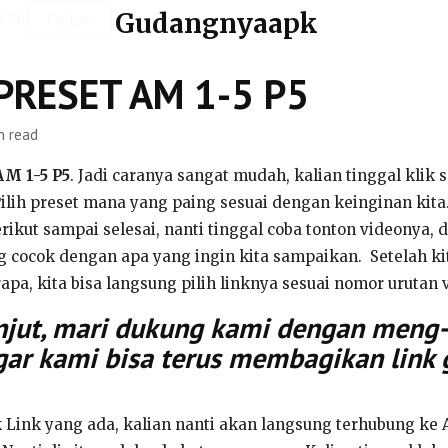
Gudangnyaapk
dmin
Follow
PRESET AM 1-5 P5
n read
M 1-5 P5
. Jadi caranya sangat mudah, kalian tinggal klik s
 Pilih preset mana yang paing sesuai dengan keinginan kita
erikut sampai selesai, nanti tinggal coba tonton videonya, 
g cocok dengan apa yang ingin kita sampaikan. Setelah 
apa, kita bisa langsung pilih linknya sesuai nomor urutan 
jut, mari dukung kami dengan meng-k
gar kami bisa terus membagikan link 
ik Link yang ada, kalian nanti akan langsung terhubung ke 