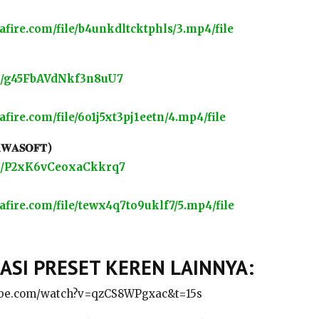
fire.com/file/b4unkdltcktphls/3.mp4/file
ink/g45FbAVdNkf3n8uU7
fire.com/file/6o1j5xt3pj1eetn/4.mp4/file
𝐀𝐒𝐎𝐅𝐓)
ink/P2xK6vCeoxaCkkrq7
fire.com/file/tewx4q7to9uklf7/5.mp4/file
SI PRESET KEREN LAINNYA:
ube.com/watch?v=qzCS8WPgxac&t=15s