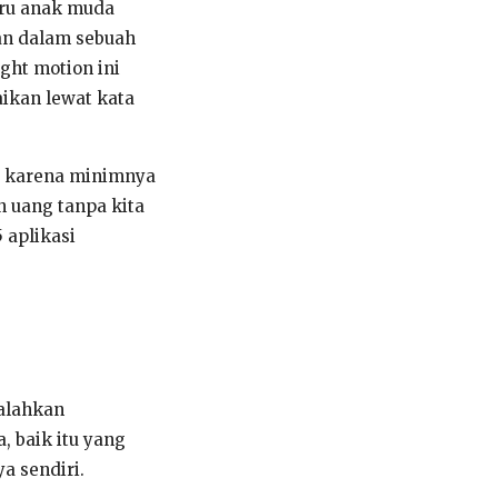
7ru anak muda
an dalam sebuah
ght motion ini
ikan lewat kata
t karena minimnya
 uang tanpa kita
 aplikasi
galahkan
 baik itu yang
ya sendiri.