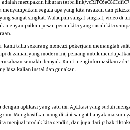
g adalah merupakan hiburan terba.link/vcR1TC6eC8iHdfiC
sa menyampaikan segala apa yang kita rasakan dan pikirk
yang sangat singkat. Walaupun sangat singkat, video di ali
tuk menyampaikan pesan pesan kita yang susah kita sampa
raan.
n. kami tahu sekarang mencari pekerjaan memanglah suli
api di zaman yang modern ini, peluang untuk mendapatkan
perusahaan semakin banyak. Kami menginformasikan ada 5
ng bisa kalian instal dan gunakan.
u dengan aplikasi yang satu ini. Aplikasi yang sudah men
gram. Menghasilkan uang di sini sangat banyak macamnya,
kita menjual produk kita sendiri, dan juga dari pihak tiktok