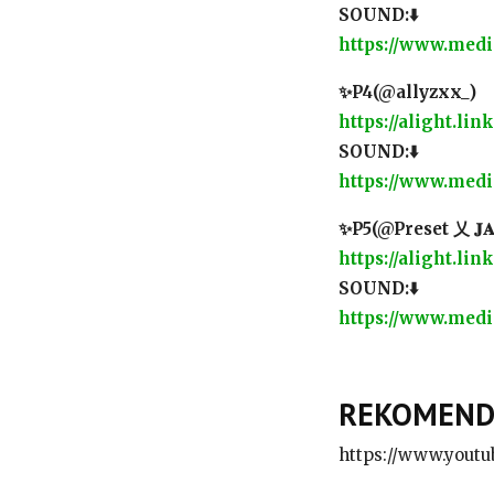
SOUND:⬇️
https://www.media
✨P4(@allyzxx_)
https://alight.l
SOUND:⬇️
https://www.media
✨P5(@Preset 乂 𝐉𝐀𝐖
https://alight.l
SOUND:⬇️
https://www.media
REKOMENDA
https://www.yout