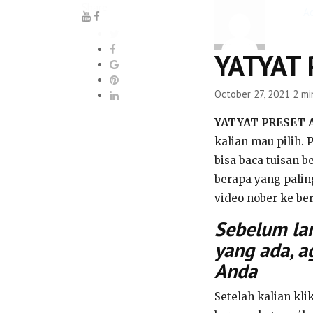
Share
A
YATYAT 
October 27, 2021
2 mi
YATYAT PRESET A
kalian mau pilih.
bisa baca tuisan b
berapa yang palin
video nober ke ber
Sebelum lan
yang ada, a
Anda
Setelah kalian kl