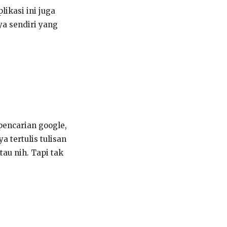
ikasi ini juga
ya sendiri yang
 pencarian google,
 tertulis tulisan
au nih. Tapi tak