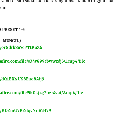
Nanti di situ sudah ada keterangannya. Kalian tinggal laku
kan.
PRESET 1-5
𝐌𝐔𝐍𝐆𝐈𝐋)
ink/or8drb8u7cPTtKuZ6
afire.com/file/o34v899cbwwzdj3/1.mp4/file
ink/dQ1EXxUS8Euo8Aij9
fire.com/file/5k0kjzg2nzr4vai/2.mp4/file
link/KDZmU7KZdqvNnMH79