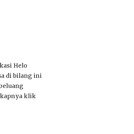
kasi Helo
a di bilang ini
 peluang
gkapnya klik