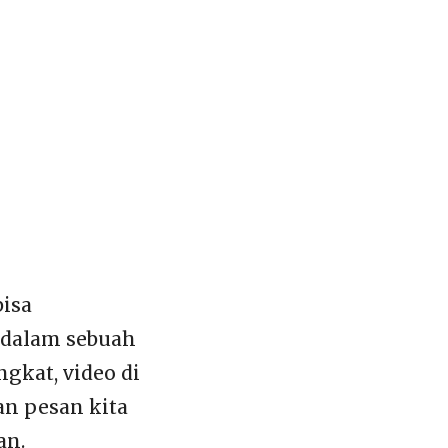
bisa
 dalam sebuah
gkat, video di
an pesan kita
an.