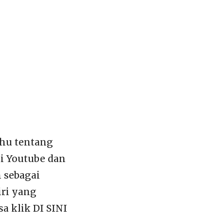
ahu tentang
di Youtube dan
n sebagai
iri yang
a klik DI SINI