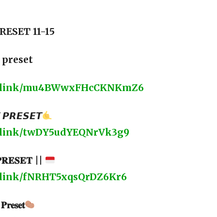
ESET 11-15
 preset
ght.link/mu4BWwxFHcCKNKmZ6
 𝙋𝙍𝙀𝙎𝙀𝙏
ht.link/twDY5udYEQNrVk3g9
𝐑𝐄𝐒𝐄𝐓 ||
ht.link/fNRHT5xqsQrDZ6Kr6
𝐞𝐬𝐞𝐭