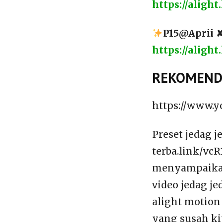
https://aligh
P15@Aprii ✘ 
https://aligh
REKOMENDA
https://www.
Preset jedag 
terba.link/vc
menyampaikan 
video jedag j
alight motion
yang susah ki