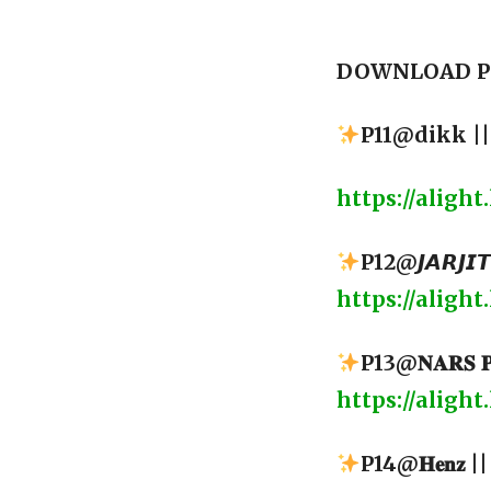
DOWNLOAD PR
P11@dikk ||
https://ali
P12@𝙅𝘼𝙍𝙅𝙄𝙏
https://alig
P13@𝐍𝐀𝐑𝐒 𝐏
https://alig
P14@𝐇𝐞𝐧𝐳 || 𝐏