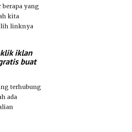
or berapa yang
ah kita
lih linknya
lik iklan
gratis buat
sung terhubung
ah ada
alian