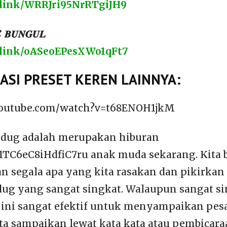
t.link/WRRJri95NrRTgiJH9
𝑼𝑵𝑮𝑼𝑳
t.link/oASeoEPesXWo1qFt7
SI PRESET KEREN LAINNYA:
youtube.com/watch?v=t68ENOH1jkM
jedug adalah merupakan hiburan
R1TC6eC8iHdfiC7ru anak muda sekarang. Kita 
segala apa yang kita rasakan dan pikirkan
edug yang sangat singkat. Walaupun sangat sin
 ini sangat efektif untuk menyampaikan pes
ta sampaikan lewat kata kata atau pembicara