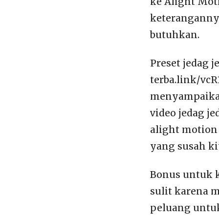
ke Alight Mot
keterangannya
butuhkan.
Preset jedag 
terba.link/vc
menyampaikan 
video jedag j
alight motion
yang susah ki
Bonus untuk 
sulit karena 
peluang untuk