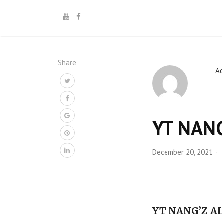
Share
A
YT NANG
December 20, 2021
YT NANG’Z A