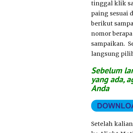
tinggal klik s
paing sesuai 
berikut sampai
nomor berapa 
sampaikan. Se
langsung pili
Sebelum lan
yang ada, a
Anda
Setelah kalia