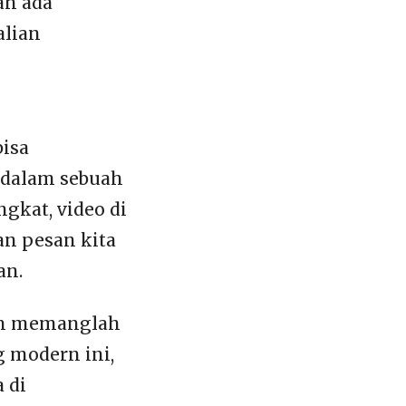
ah ada
alian
bisa
 dalam sebuah
gkat, video di
an pesan kita
an.
aan memanglah
 modern ini,
 di