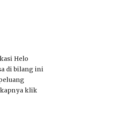
kasi Helo
a di bilang ini
 peluang
gkapnya klik