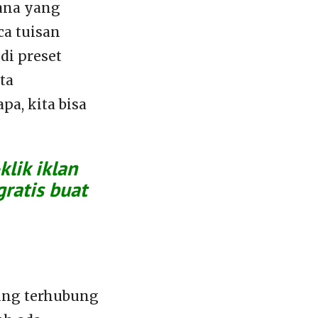
mana yang
ca tuisan
di preset
ta
a, kita bisa
lik iklan
gratis buat
sung terhubung