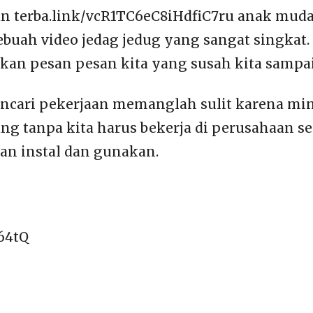
an terba.link/vcR1TC6eC8iHdfiC7ru anak mud
buah video jedag jedug yang sangat singkat. 
kan pesan pesan kita yang susah kita sampai
encari pekerjaan memanglah sulit karena mi
ng tanpa kita harus bekerja di perusahaan
ian instal dan gunakan.
64tQ