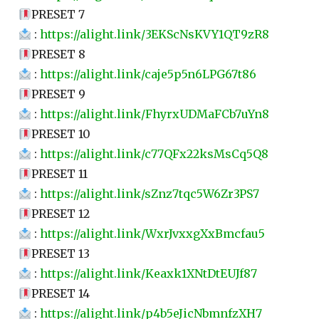
PRESET 7
:
https://alight.link/3EKScNsKVY1QT9zR8
PRESET 8
:
https://alight.link/caje5p5n6LPG67t86
PRESET 9
:
https://alight.link/FhyrxUDMaFCb7uYn8
PRESET 10
:
https://alight.link/c77QFx22ksMsCq5Q8
PRESET 11
:
https://alight.link/sZnz7tqc5W6Zr3PS7
PRESET 12
:
https://alight.link/WxrJvxxgXxBmcfau5
PRESET 13
:
https://alight.link/Keaxk1XNtDtEUJf87
PRESET 14
:
https://alight.link/p4b5eJicNbmnfzXH7