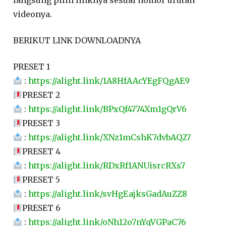
langsung pilih linknya sesuai nomor urutan
videonya.
BERIKUT LINK DOWNLOADNYA
PRESET 1
:
https://alight.link/1A8HfAAcYEgFQgAE9
PRESET 2
:
https://alight.link/BPxQf4774Xm1gQrV6
PRESET 3
:
https://alight.link/XNz1mCshK7dvbAQ27
PRESET 4
:
https://alight.link/RDxRf1ANUisrcRXs7
PRESET 5
:
https://alight.link/svHgEajksGadAuZZ8
PRESET 6
:
https://alight.link/oNh12o7nYqVGPaC76