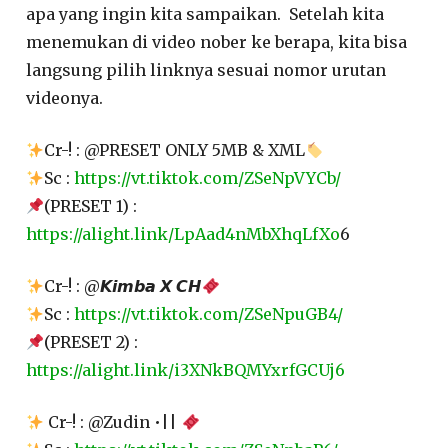
apa yang ingin kita sampaikan. Setelah kita
menemukan di video nober ke berapa, kita bisa
langsung pilih linknya sesuai nomor urutan
videonya.
Cr-! : @PRESET ONLY 5MB & XML
Sc :
https://vt.tiktok.com/ZSeNpVYCb/
(PRESET 1) :
https://alight.link/LpAad4nMbXhqLfXo
6
Cr-! : @𝙆𝙞𝙢𝙗𝙖 𝙓 𝘾𝙃
Sc :
https://vt.tiktok.com/ZSeNpuGB4/
(PRESET 2) :
https://alight.link/i3XNkBQMYxrfGCUj6
Cr-! : @Zudin •||