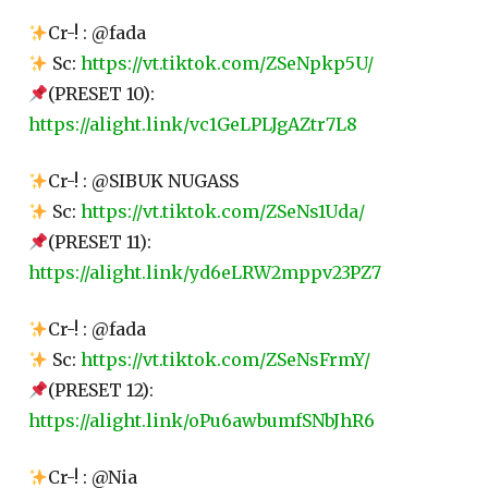
Cr-! : @fada
Sc:
https://vt.tiktok.com/ZSeNpkp5U/
(PRESET 10):
https://alight.link/vc1GeLPLJgAZtr7L8
Cr-! : @SIBUK NUGASS
Sc:
https://vt.tiktok.com/ZSeNs1Uda/
(PRESET 11):
https://alight.link/yd6eLRW2mppv23PZ7
Cr-! : @fada
Sc:
https://vt.tiktok.com/ZSeNsFrmY/
(PRESET 12):
https://alight.link/oPu6awbumfSNbJhR6
Cr-! : @Nia