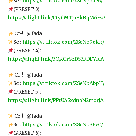
Sc :
https://vt.tiktok.com/ZSeNpbaP6/
(PRESET 3):
https://alight.link/Cty6MTj5BkBqM6Es7
Cr-! : @fada
Sc :
https://vt.tiktok.com/ZSeNp9okk/
(PRESET 4):
https://alight.link/3QKGrSzDS3FDFYfcA
Cr-! : @fada
Sc :
https://vt.tiktok.com/ZSeNpAbpH/
(PRESET 5):
https://alight.link/PPtUA5xdnoN2morJA
Cr-! : @fada
Sc :
https://vt.tiktok.com/ZSeNpSFvC/
(PRESET 6):