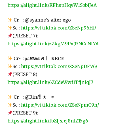
https://alight.link/KFhspHqyW1SbbfJeA
Cr-! : @syanne’s alter ego
Sc :
https://vt.tiktok.com/ZSeNp96Hf/
(PRESET 7):
https://alight.link/zZkgM9Px93NCcNfYA
Cr-! : @𝙈𝙖𝙨 𝙍 || 𝐊𝐄𝐂𝐄
Sc :
https://vt.tiktok.com/ZSeNpDFV6/
(PRESET 8):
https://alight.link/6ZCdeWwf1TfjniqJ7
Cr-! : @Rin?!! ★__𖦹
Sc :
https://vt.tiktok.com/ZSeNpmC9n/
(PRESET 9):
https://alight.link/fbZJjsJej8ntZ15g6