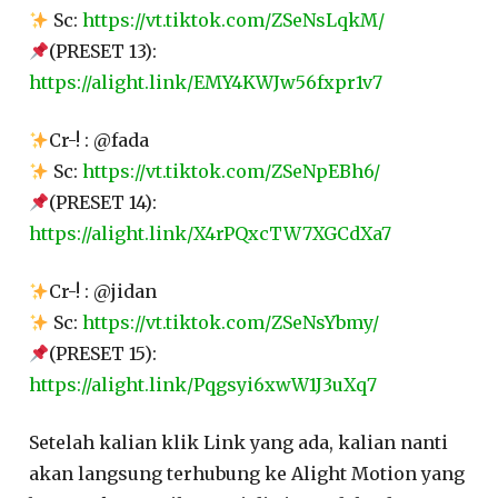
Sc:
https://vt.tiktok.com/ZSeNsLqkM/
(PRESET 13):
https://alight.link/EMY4KWJw56fxpr1v7
Cr-! : @fada
Sc:
https://vt.tiktok.com/ZSeNpEBh6/
(PRESET 14):
https://alight.link/X4rPQxcTW7XGCdXa7
Cr-! : @jidan
Sc:
https://vt.tiktok.com/ZSeNsYbmy/
(PRESET 15):
https://alight.link/Pqgsyi6xwW1J3uXq7
Setelah kalian klik Link yang ada, kalian nanti
akan langsung terhubung ke Alight Motion yang