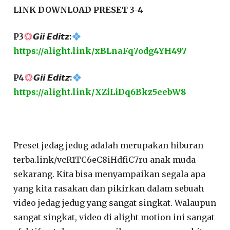
LINK DOWNLOAD PRESET 3-4
P3
𝙂𝙞𝙞 𝙀𝙙𝙞𝙩𝙯:
https://alight.link/xBLnaFq7odg4YH497
P4
𝙂𝙞𝙞 𝙀𝙙𝙞𝙩𝙯:
https://alight.link/XZiLiDq6Bkz5eebW8
Preset jedag jedug adalah merupakan hiburan
terba.link/vcR1TC6eC8iHdfiC7ru anak muda
sekarang. Kita bisa menyampaikan segala apa
yang kita rasakan dan pikirkan dalam sebuah
video jedag jedug yang sangat singkat. Walaupun
sangat singkat, video di alight motion ini sangat