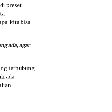
di preset
ta
a, kita bisa
ng ada, agar
sung terhubung
ah ada
alian