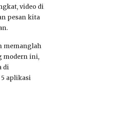
gkat, video di
an pesan kita
an.
aan memanglah
 modern ini,
 di
5 aplikasi