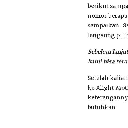
berikut sampai
nomor berapa 
sampaikan. Se
langsung pili
Sebelum lanju
kami bisa ter
Setelah kalia
ke Alight Mot
keterangannya
butuhkan.