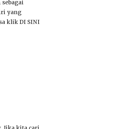
n sebagai
iri yang
a klik DI SINI
Jika kita cari