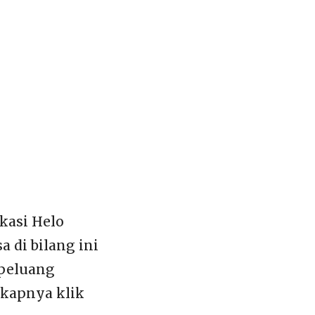
kasi Helo
a di bilang ini
 peluang
gkapnya klik