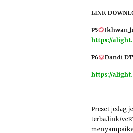
LINK DOWNLO
P5
Ikhwan_b
https://aligh
P6
Dandi DT |
https://alig
Preset jedag 
terba.link/vc
menyampaikan 