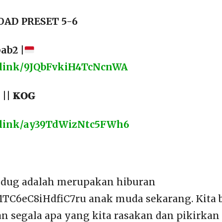
AD PRESET 5-6
ab2 |
t.link/9JQbFvkiH4TcNcnWA
| 𝐊𝐎𝐆
ht.link/ay39TdWizNtc5FWh6
jedug adalah merupakan hiburan
R1TC6eC8iHdfiC7ru anak muda sekarang. Kita 
segala apa yang kita rasakan dan pikirkan