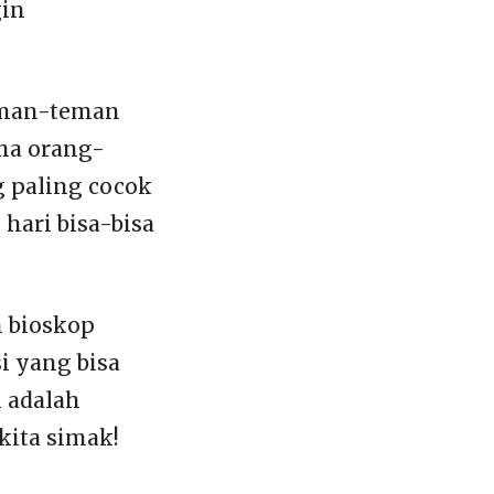
gin
teman-teman
ma orang-
 paling cocok
hari bisa-bisa
 bioskop
si yang bisa
i adalah
kita simak!