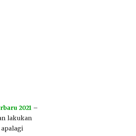
rbaru 2021
–
an lakukan
 apalagi