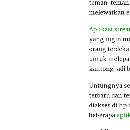
teman-teman 
melewatkan ep
Aplikasi stre
yang ingin m
orang terdeka
untuk melepas
kantong jadi 
Untungnya se
terbaru dan t
diakses di hp
beberapa
apli