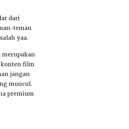
ar dari
teman-teman
salah yaa.
uga merupakan
 konten film
eman jangan
ang muncul.
una premium