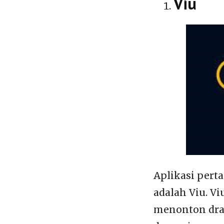
Viu
Aplikasi pert
adalah Viu. V
menonton dram