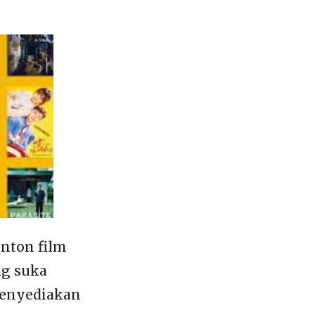
onton film
ng suka
menyediakan