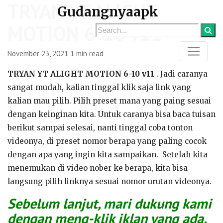
TRYAN YT ALIGHT
Gudangnyaapk
MOTION 6-10 v11
November 23, 2021
1 min read
TRYAN YT ALIGHT MOTION 6-10 v11
. Jadi caranya
sangat mudah, kalian tinggal klik saja link yang
kalian mau pilih. Pilih preset mana yang paing sesuai
dengan keinginan kita. Untuk caranya bisa baca tuisan
berikut sampai selesai, nanti tinggal coba tonton
videonya, di preset nomor berapa yang paling cocok
dengan apa yang ingin kita sampaikan. Setelah kita
menemukan di video nober ke berapa, kita bisa
langsung pilih linknya sesuai nomor urutan videonya.
Sebelum lanjut, mari dukung kami
dengan meng-klik iklan yang ada,