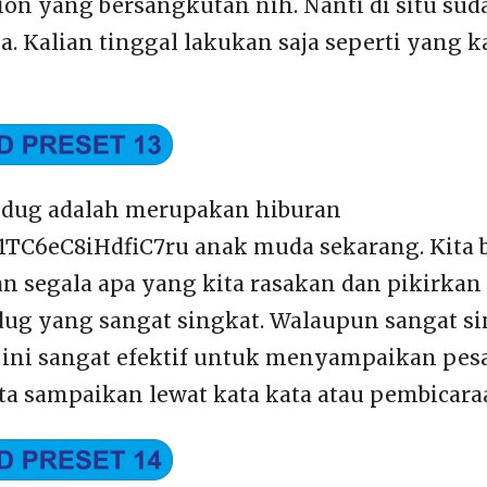
ion yang bersangkutan nih. Nanti di situ sud
. Kalian tinggal lakukan saja seperti yang k
jedug adalah merupakan hiburan
R1TC6eC8iHdfiC7ru anak muda sekarang. Kita 
segala apa yang kita rasakan dan pikirkan
edug yang sangat singkat. Walaupun sangat sin
 ini sangat efektif untuk menyampaikan pes
ta sampaikan lewat kata kata atau pembicara