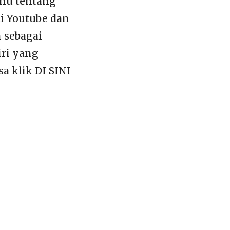
ahu tentang
di Youtube dan
n sebagai
iri yang
a klik DI SINI