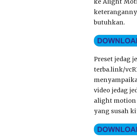
ke Alight Mot
keterangannya
butuhkan.
Preset jedag 
terba.link/vc
menyampaikan 
video jedag j
alight motion
yang susah ki