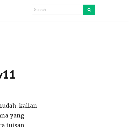
v11
mudah, kalian
mana yang
ca tuisan