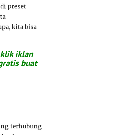
di preset
ta
a, kita bisa
lik iklan
gratis buat
sung terhubung