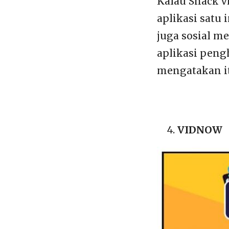
Kalau Snack v
aplikasi satu
juga sosial me
aplikasi peng
mengatakan itu
VIDNOW