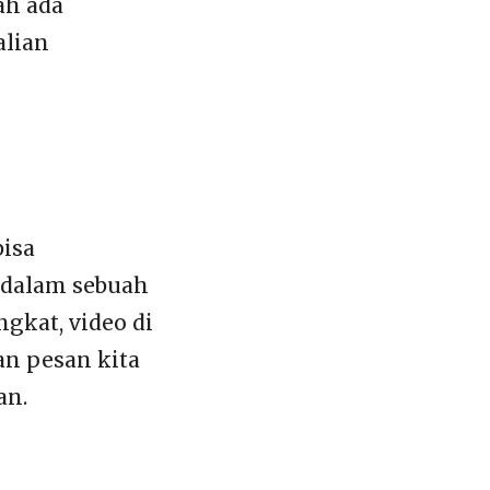
ah ada
alian
bisa
 dalam sebuah
gkat, video di
an pesan kita
an.