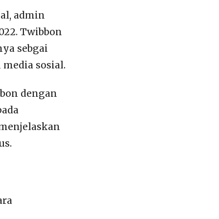
al, admin
022. Twibbon
nya sebgai
media sosial.
bbon dengan
pada
a menjelaskan
us.
ara