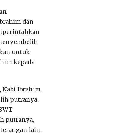
ban
Ibrahim dan
 diperintahkan
 menyembelih
dkan untuk
ahim kepada
, Nabi Ibrahim
ih putranya.
h SWT
h putranya,
terangan lain,