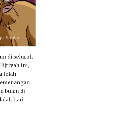
am di seluruh
ijriyah ini,
a telah
d kemenangan
u bulan di
alah hari