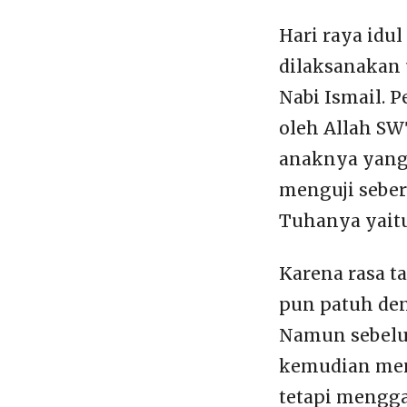
Hari raya idul
dilaksanakan 
Nabi Ismail. P
oleh Allah S
anaknya yang 
menguji sebe
Tuhanya yaitu
Karena rasa t
pun patuh de
Namun sebelum
kemudian men
tetapi mengga