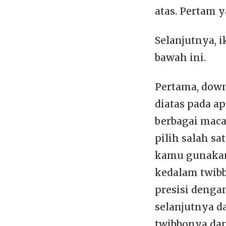
atas. Pertam 
Selanjutnya, 
bawah ini.
Pertama, down
diatas pada ap
berbagai maca
pilih salah s
kamu gunakan.
kedalam twibb
presisi dengan
selanjutnya d
twibbonya dan