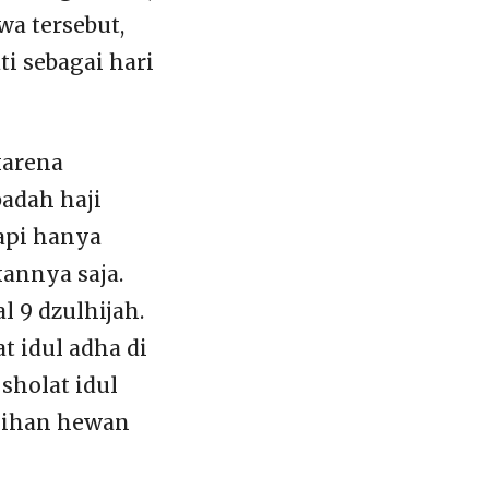
a tersebut,
ti sebagai hari
karena
badah haji
api hanya
nnya saja.
l 9 dzulhijah.
t idul adha di
sholat idul
lihan hewan