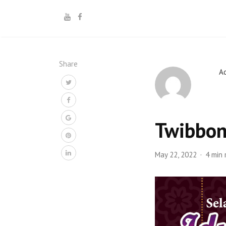
Share
A
Twibbon
May 22, 2022
4 min 