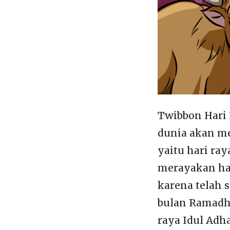
Twibbon Hari 
dunia akan me
yaitu hari ra
merayakan har
karena telah 
bulan Ramadha
raya Idul Adha