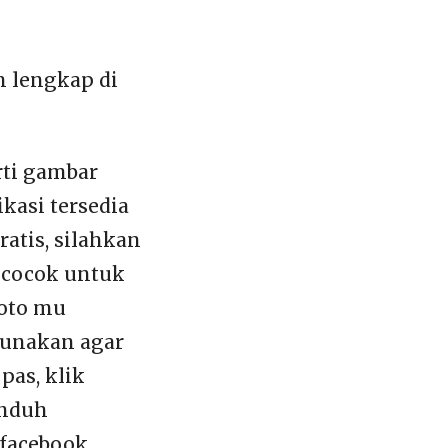
n lengkap di
rti gambar
ikasi tersedia
atis, silahkan
 cocok untuk
foto mu
gunakan agar
pas, klik
unduh
 facebook,