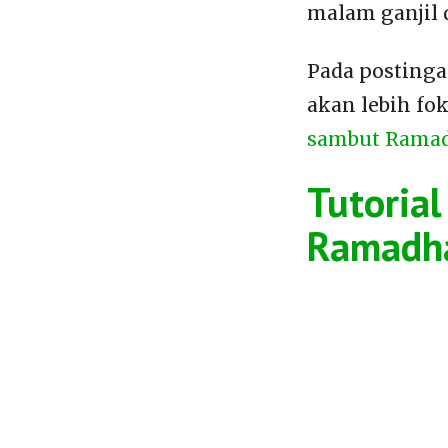
malam ganjil 
Pada postinga
akan lebih fo
sambut Ramad
Tutoria
Ramadh