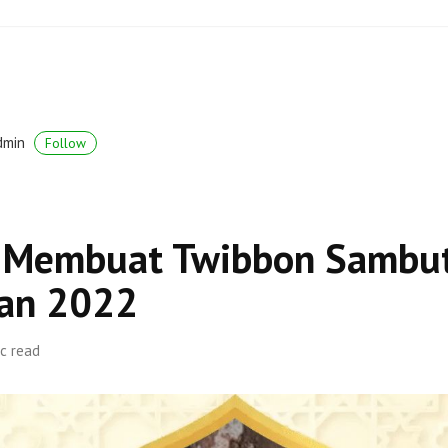
dmin
Follow
l Membuat Twibbon Sambu
an 2022
c read