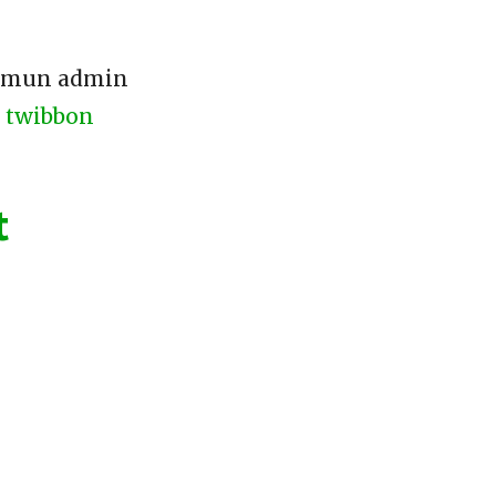
namun admin
 twibbon
t