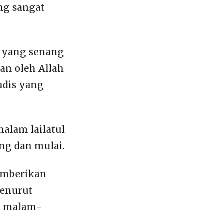
ng sangat
 yang senang
n oleh Allah
adis yang
alam lailatul
ng dan mulai.
memberikan
Menurut
da malam-