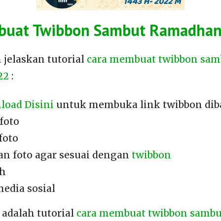
buat Twibbon Sambut Ramadha
 jelaskan tutorial
cara membuat twibbon sam
22
:
load Disini
untuk membuka link twibbon dib
 foto
foto
an foto agar sesuai dengan
twibbon
uh
media sosial
 adalah tutorial
cara membuat twibbon samb