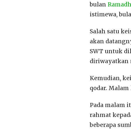
bulan
Ramad
istimewa, bula
Salah satu ke
akan datangn
SWT untuk dil
diriwayatkan 
Kemudian, ke
qodar. Malam 
Pada malam it
rahmat kepad
beberapa sumb