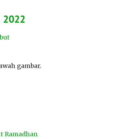
n 2022
but
awah gambar.
ut Ramadhan